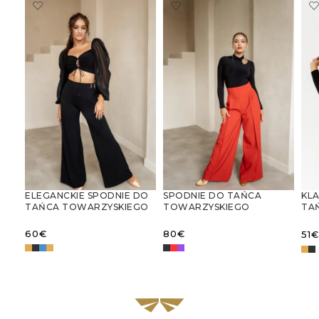
ELEGANCKIE SPODNIE DO
SPODNIE DO TAŃCA
KL
TAŃCA TOWARZYSKIEGO
TOWARZYSKIEGO
TA
RĘK
SZ
60
€
80
€
51
€
WYBIERZ OPCJE
WYBIERZ OPCJE
W