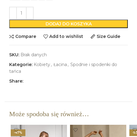
DODAJ DO KOSZYKA
Compare
Add to wishlist
Size Guide
SKU:
Brak danych
Kategorie:
Kobiety
,
Łacina
,
Spodnie i spodenki do
tańca
Share:
Może spodoba się również…
-47%
-5