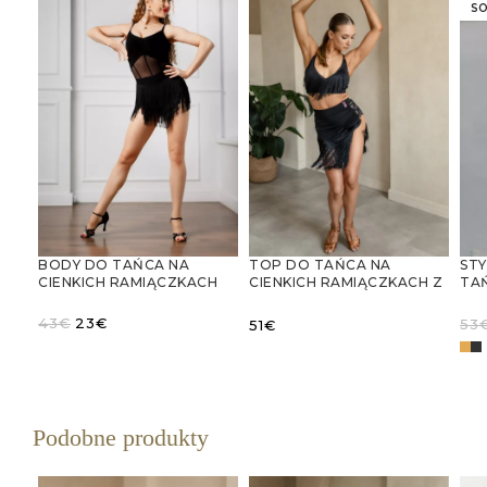
SO
BODY DO TAŃCA NA
ST
TOP DO TAŃCA NA
CIENKICH RAMIĄCZKACH
TA
CIENKICH RAMIĄCZKACH Z
RA
FRĘDZLAMI
Pierwotna
Aktualna
43
€
23
€
53
51
€
cena
cena
WYBIERZ OPCJE
WYBIERZ OPCJE
wynosiła:
wynosi:
W
43€.
23€.
Podobne produkty