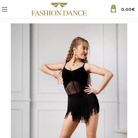
0
0.00
€