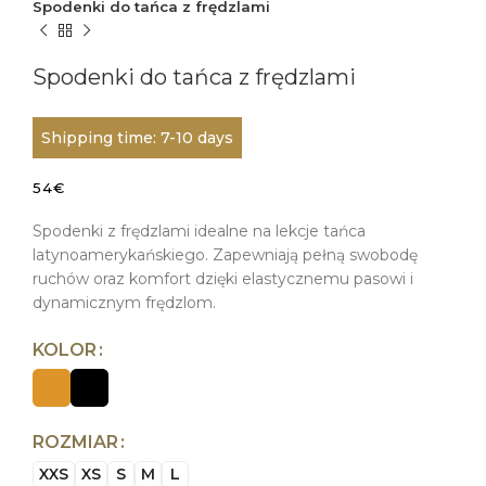
Spodenki do tańca z frędzlami
Spodenki do tańca z frędzlami
Shipping time: 7-10 days
54
€
Spodenki z frędzlami idealne na lekcje tańca
latynoamerykańskiego. Zapewniają pełną swobodę
ruchów oraz komfort dzięki elastycznemu pasowi i
dynamicznym frędzlom.
KOLOR
ROZMIAR
XXS
XS
S
M
L