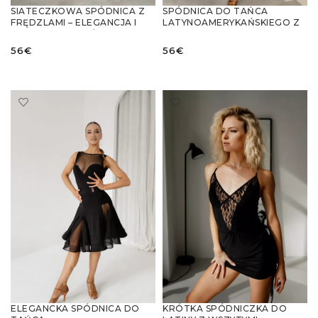
SIATECZKOWA SPÓDNICA Z
SPÓDNICA DO TAŃCA
FRĘDZLAMI – ELEGANCJA I
LATYNOAMERYKAŃSKIEGO Z
DYNAMIKA W TAŃCU
EFEKTOWNYMI WYCIĘCIAMI I
WBUDOWANYMI SZORTAMI
56
€
56
€
WYBIERZ OPCJE
WYBIERZ OPCJE
ELEGANCKA SPÓDNICA DO
KRÓTKA SPÓDNICZKA DO