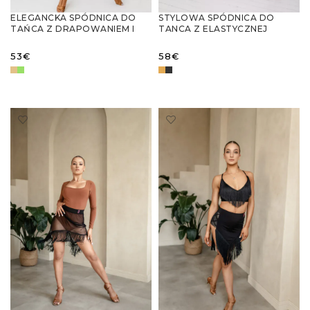
ELEGANCKA SPÓDNICA DO
STYLOWA SPÓDNICA DO
TAŃCA Z DRAPOWANIEM I
TANCA Z ELASTYCZNEJ
ROZCIĘCIEM – IDEALNA NA
SIATECZKI
TRENINGI
53
€
58
€
WYBIERZ OPCJE
WYBIERZ OPCJE