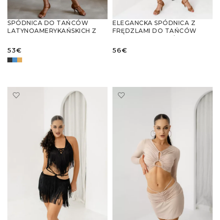
SPÓDNICA DO TAŃCÓW
ELEGANCKA SPÓDNICA Z
LATYNOAMERYKAŃSKICH Z
FRĘDZLAMI DO TAŃCÓW
WBUDOWANYMI
LATYNOAMERYKAŃSKICH
SPODENKAMI
53
€
56
€
WYBIERZ OPCJE
WYBIERZ OPCJE