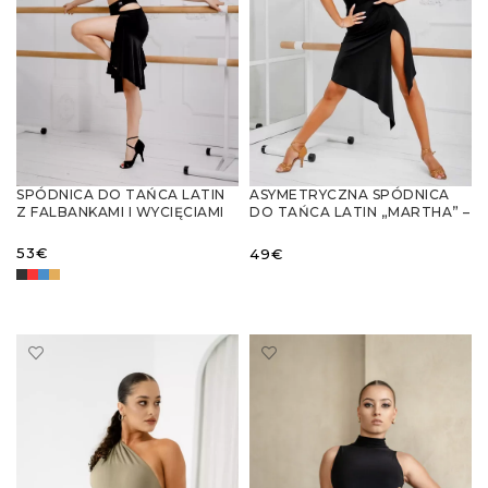
SPÓDNICA DO TAŃCA LATIN
ASYMETRYCZNA SPÓDNICA
Z FALBANKAMI I WYCIĘCIAMI
DO TAŃCA LATIN „MARTHA” –
ELEGANCJA I STYL NA
PARKIECIE
53
€
49
€
WYBIERZ OPCJE
WYBIERZ OPCJE