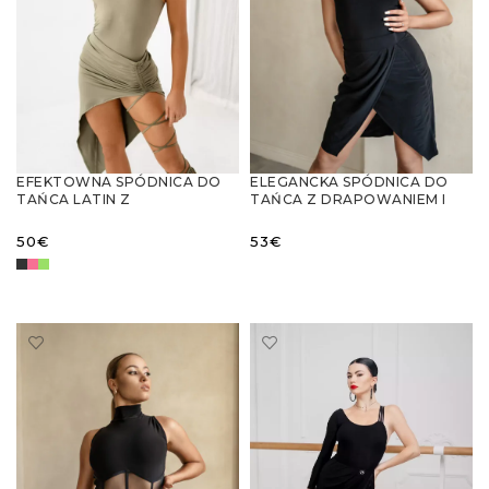
EFEKTOWNA SPÓDNICA DO
ELEGANCKA SPÓDNICA DO
TAŃCA LATIN Z
TAŃCA Z DRAPOWANIEM I
REGULOWANĄ DŁUGOŚCIĄ I
ROZCIĘCIEM – IDEALNA NA
WBUDOWANYMI
TRENINGI
50
€
53
€
SPODENKAMI
WYBIERZ OPCJE
WYBIERZ OPCJE