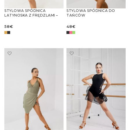
STYLOWA SPÓDNICA
STYLOWA SPÓDNICA DO
LATYNOSKA Z FRĘDZLAMI –
TAŃCÓW
ELEGANCJA I DYNAMIKA NA
LATYNOAMERYKAŃSKICH Z
PARKIECIE
DRAPOWANIEM I WIĄZANIEM
58
€
48
€
WYBIERZ OPCJE
WYBIERZ OPCJE