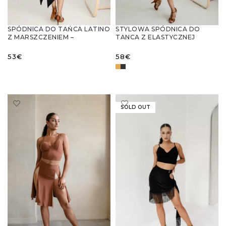
SPÓDNICA DO TAŃCA LATINO
STYLOWA SPÓDNICA DO
Z MARSZCZENIEM –
TANCA Z ELASTYCZNEJ
ELEGANCJA I WYGODA
SIATECZKI CETKI
53
€
58
€
WYBIERZ OPCJE
WYBIERZ OPCJE
SOLD OUT