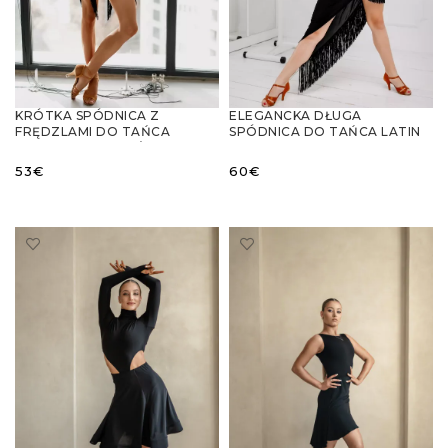
KRÓTKA SPÓDNICA Z
ELEGANCKA DŁUGA
FRĘDZLAMI DO TAŃCA
SPÓDNICA DO TAŃCA LATIN
LATYNOAMERYKAŃSKIEGO –
Z FRĘDZLAMI
STYLOWA I KOMFORTOWA
53
€
60
€
WYBIERZ OPCJE
WYBIERZ OPCJE