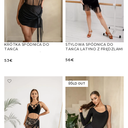
KRÓTKA SPÓDNICA DO
STYLOWA SPÓDNICA DO
TAŃCA
TAŃCA LATYNO Z FRĘDZLAMI
LATYNOAMERYKAŃSKIEGO Z
WIĄZANYMI CHUSTAMI
56
€
53
€
WYBIERZ OPCJE
WYBIERZ OPCJE
SOLD OUT