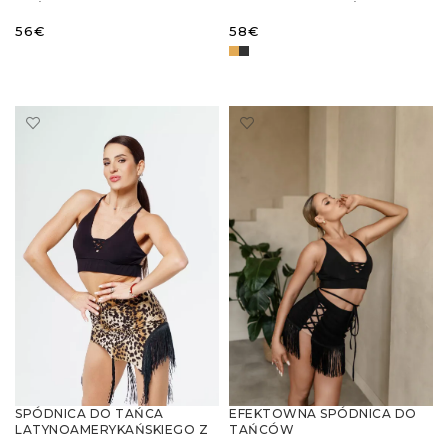
TAŃCA LATYNO
LATYNOAMERYKAŃSKICH
56
€
58
€
WYBIERZ OPCJE
WYBIERZ OPCJE
SPÓDNICA DO TAŃCA
EFEKTOWNA SPÓDNICA DO
LATYNOAMERYKAŃSKIEGO Z
TAŃCÓW
FRĘDZLAMI – STYL I DYNAMIKA
LATYNOAMERYKAŃSKICH Z