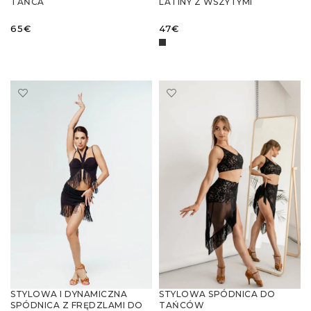
TAŃCA
LATINY Z WSZYTYMI
LATYNOAMERYKAŃSKIEGO Z
SPODENKAMI
WSTAWKAMI Z SIATECZKI I
65
€
47
€
KRYNOLINĄ
WYBIERZ OPCJE
WYBIERZ OPCJE
STYLOWA I DYNAMICZNA
STYLOWA SPÓDNICA DO
SPÓDNICA Z FRĘDZLAMI DO
TAŃCÓW