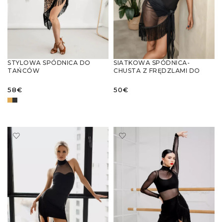
STYLOWA SPÓDNICA DO
SIATKOWA SPÓDNICA-
TAŃCÓW
CHUSTA Z FRĘDZLAMI DO
LATYNOAMERYKAŃSKICH LEO
TAŃCA
LATYNOAMERYKAŃSKIEGO
58
€
50
€
WYBIERZ OPCJE
WYBIERZ OPCJE