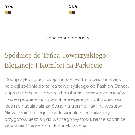
NA PARKIECIE
WYCIĘCIAMI I FRĘDZLAMI
47
€
56
€
WYBIERZ OPCJE
WYBIERZ OPCJE
Load more products
Spódnice do Tańca Towarzyskiego:
Elegancja i Komfort na Parkiecie
Dodaj szyku i gracji swojemu stylowi tanecznemu dzięki
kolekcji spódnic do tańca towarzyskiego od Fashion Dance.
Zaprojektowane z myślą o komforcie i swobodzie ruchów,
nasze spódnice łączą w sobie elegancję i funkcjonalność,
idealnie nadając się zarówno na treningi, jak i na występy.
Niezależnie od tego, czy doskonalisz technikę, czy
przygotowujesz się do ważnego występu, nasze spódnice
zapewnią Ci komfort i elegancki wygląd.