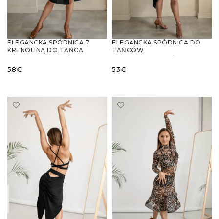
ELEGANCKA SPÓDNICA Z
ELEGANCKA SPÓDNICA DO
KRENOLINĄ DO TAŃCA
TAŃCÓW
LATYNOAMERYKAŃSKIEGO
LATYNOAMERYKAŃSKICH Z
WYDŁUŻONYM TYŁEM
58
€
53
€
WYBIERZ OPCJE
WYBIERZ OPCJE