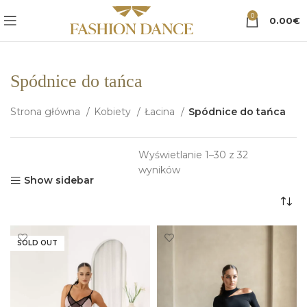
0
0.00
€
Spódnice do tańca
Strona główna
Kobiety
Łacina
Spódnice do tańca
Wyświetlanie 1–30 z 32
Posortowane
wyników
Show sidebar
według
popularności
SOLD OUT