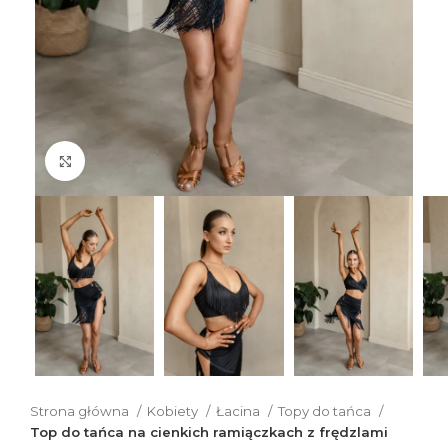
Click to enlarge
Strona główna
Kobiety
Łacina
Topy do tańca
Top do tańca na cienkich ramiączkach z frędzlami