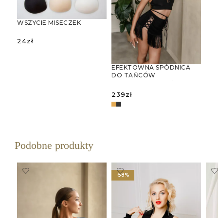
WSZYCIE MISECZEK
24
zł
WYBIERZ OPCJE
EFEKTOWNA SPÓDNICA
DO TAŃCÓW
LATYNOAMERYKAŃSKICH Z
WYCIĘCIAMI I FRĘDZLAMI
239
zł
WYBIERZ OPCJE
Podobne produkty
-58%