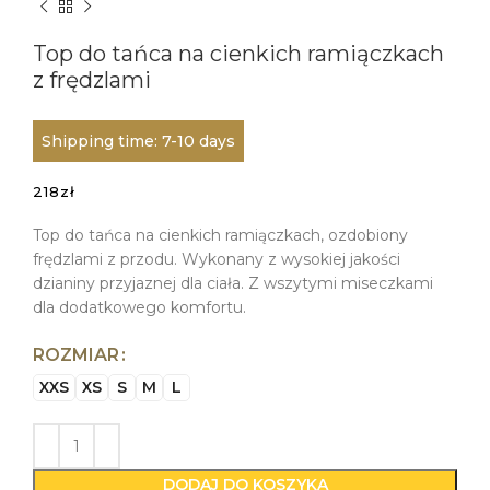
Top do tańca na cienkich ramiączkach
z frędzlami
Shipping time: 7-10 days
218
zł
Top do tańca na cienkich ramiączkach, ozdobiony
frędzlami z przodu. Wykonany z wysokiej jakości
dzianiny przyjaznej dla ciała. Z wszytymi miseczkami
dla dodatkowego komfortu.
ROZMIAR
XXS
XS
S
M
L
DODAJ DO KOSZYKA