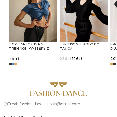
LUKSUSOWE BODY DO
KRÓ
TOP TANECZNY NA
TAŃCA
DŁ
TRENINGI I WYSTĘPY Z
STANDARDOWEGO Z
GŁ
WYCIĘCIEM W KSZTAŁCIE
KOŁNIERZEM I WYCIĘCIAMI
PL
KROPLI
Pierwotna
Aktualna
256
zł
106
zł
201
201
zł
NA RAMIONACH
cena
cena
WYBIERZ OPCJE
wynosiła:
wynosi:
W
WYBIERZ OPCJE
256zł.
106zł.
Email:
fashion.dance.spolka@gmail.com