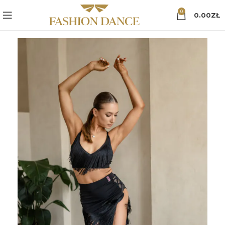
0
0.00
ZŁ