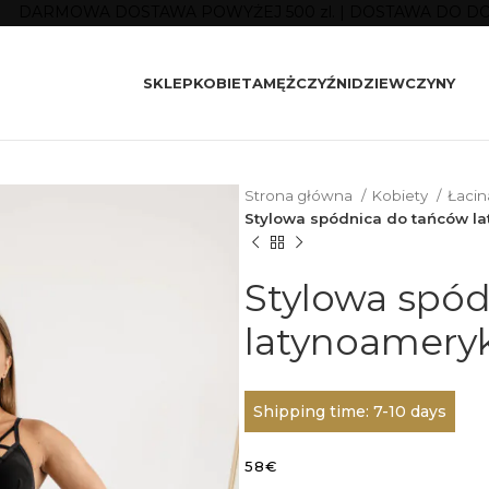
DARMOWA DOSTAWA POWYŻEJ 500 zl. | DOSTAWA DO D
SKLEP
KOBIETA
MĘŻCZYŹNI
DZIEWCZYNY
Strona główna
Kobiety
Łaci
Stylowa spódnica do tańców l
Stylowa spó
latynoameryk
Shipping time: 7-10 days
58
€