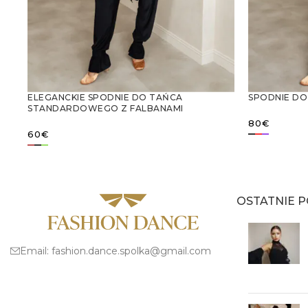
ELEGANCKIE SPODNIE DO TAŃCA
SPODNIE D
STANDARDOWEGO Z FALBANAMI
80
€
60
€
WYBIERZ
WYBIERZ OPCJE
OSTATNIE P
Email:
fashion.dance.spolka@gmail.com