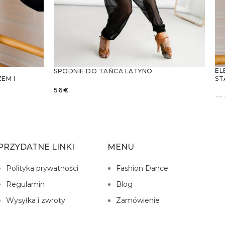
EL
SPODNIE DO TAŃCA LATYNO
EM I
ST
ST
56
€
61
WYBIERZ OPCJE
PRZYDATNE LINKI
MENU
Polityka prywatności
Fashion Dance
Regulamin
Blog
Wysyłka i zwroty
Zamówienie