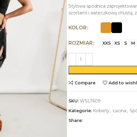
Stylowa spódnica zaprojektow
szortami i siateczkową chustą, 
KOLOR
ROZMIAR
XXS
XS
S
M
Compare
Add to wishl
SKU:
WSLT609
Kategorie:
Kobiety
,
Łacina
,
Spó
Share: