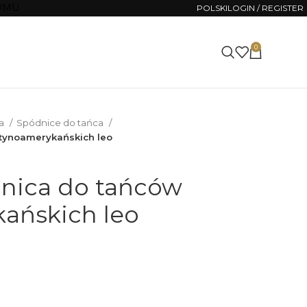
OMU
POLSKI
LOGIN / REGISTER
0
0.00
€
na
Spódnice do tańca
atynoamerykańskich leo
dnica do tańców
ańskich leo