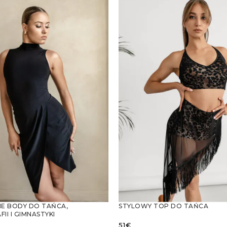
E BODY DO TAŃCA,
STYLOWY TOP DO TAŃCA
I I GIMNASTYKI
51
€