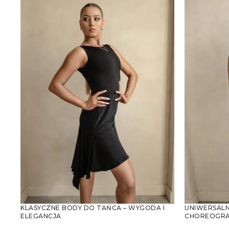
KLASYCZNE BODY DO TAŃCA – WYGODA I
UNIWERSALN
ELEGANCJA
CHOREOGRAFI