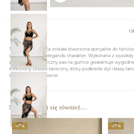
O
Ta stylowa spódnica została stworzona specjalnie do tańcó
dynamiczny, jak i elegancki charakter. Wykonana z wysoki
swój kształt. Elastyczny pas na gumce gwarantuje wygodne 
efektowny zestaw taneczny, który podkreśla styl i klasę tanc
swobodnie na parkiecie.
Może spodoba się również…
-47%
-50%