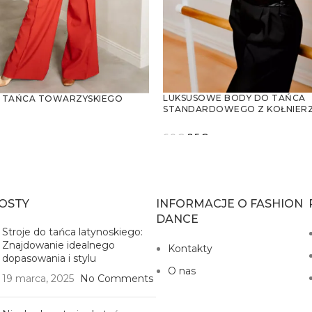
LUKSUSOWE BODY DO TAŃCA
O TAŃCA TOWARZYSKIEGO
STANDARDOWEGO Z KOŁNIERZ
WYCIĘCIAMI NA RAMIONACH
Pierwotna
Aktualna
60
€
25
€
cena
cena
WYBIERZ OPCJE
 OPCJE
wynosiła:
wynosi:
60€.
25€.
OSTY
INFORMACJE O FASHION
DANCE
Stroje do tańca latynoskiego:
Znajdowanie idealnego
Kontakty
dopasowania i stylu
O nas
19 marca, 2025
No Comments