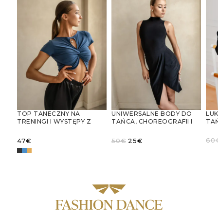
LU
TOP TANECZNY NA
UNIWERSALNE BODY DO
TA
TRENINGI I WYSTĘPY Z
TAŃCA, CHOREOGRAFII I
ST
WYCIĘCIEM W KSZTAŁCIE
GIMNASTYKI
KOŁ
KROPLI
Pierwotna
Aktualna
60
47
€
50
€
25
€
NA
cena
cena
W
WYBIERZ OPCJE
wynosiła:
wynosi:
WYBIERZ OPCJE
50€.
25€.