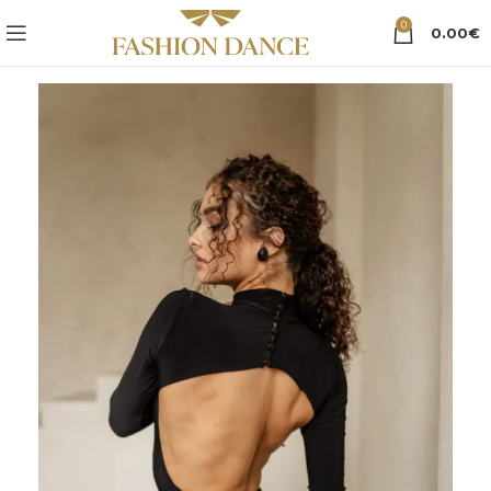
0
0.00
€