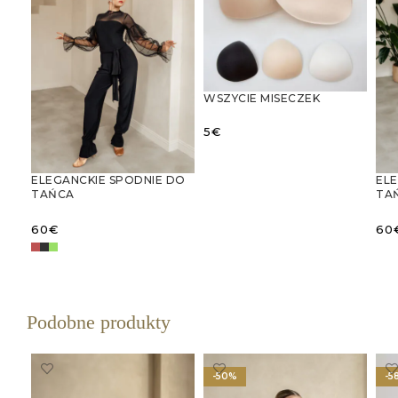
WSZYCIE MISECZEK
5
€
WYBIERZ OPCJE
ELEGANCKIE SPODNIE DO
ELE
TAŃCA
TA
STANDARDOWEGO Z
ST
FALBANAMI
LU
60
€
60
TA
W
WYBIERZ OPCJE
Podobne produkty
-50%
-5