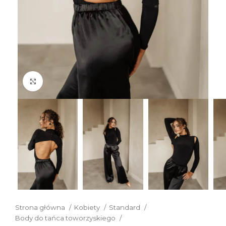
Click to enlarge
Strona główna
Kobiety
Standard
Body do tańca toworzyskiego