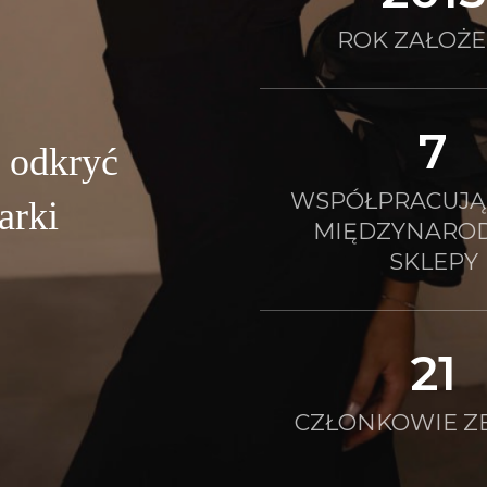
ROK ZAŁOŻE
7
ę odkryć
WSPÓŁPRACUJĄ 
arki
MIĘDZYNARO
SKLEPY
21
CZŁONKOWIE Z