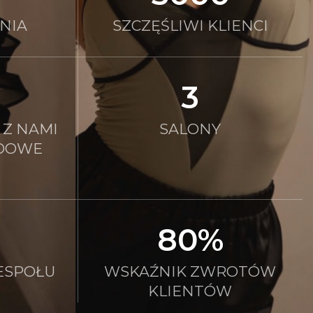
NIA
SZCZĘŚLIWI KLIENCI
3
Z NAMI
SALONY
DOWE
80%
ESPOŁU
WSKAŹNIK ZWROTÓW
KLIENTÓW