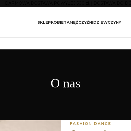
DARMOWA DOSTAWA POWYŻEJ 500 zl. | DOSTAWA DO D
SKLEP
KOBIETA
MĘŻCZYŹNI
DZIEWCZYNY
O nas
FASHION DANCE