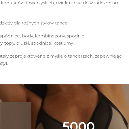
kontaktów towarzyskich, dzielenia się doświadczeniami i
ieży dla różnych stylów tańca:
, spódnice, body, kombinezony, spodnie.
, topy, bluzki, spódnice, kostiumy.
stały zaprojektowane z myślą o tancerzach, zapewniając
tyl.
5000