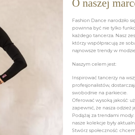
O naszej marc
Fashion Dance narodziło się
powinna być nie tylko funkc
każdego tancerza. Nasz zes
którzy współpracują ze sobą
najnowsze trendy w modzie
Naszym celem jest:
Inspirować tancerzy na ws
profesjonalistów, dostarcza
swobodnie na parkiecie.
Oferować wysoką jakość: uż
zapewnić, że nasza odzież j
Podążaj za trendami mody: 
nasze kolekcje były aktualne
Stwórz społeczność: chcemy