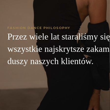
FASHION DANCE PHILOSOPHY
Przez wiele lat staraliśmy si
wszystkie najskrytsze zakam
duszy naszych klientów.