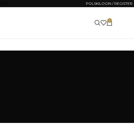
OMU
POLSKI
LOGIN / REGISTER
0
0.00
ZŁ