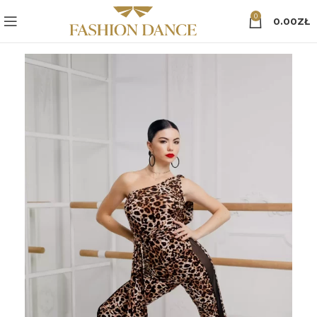
0
0.00
ZŁ