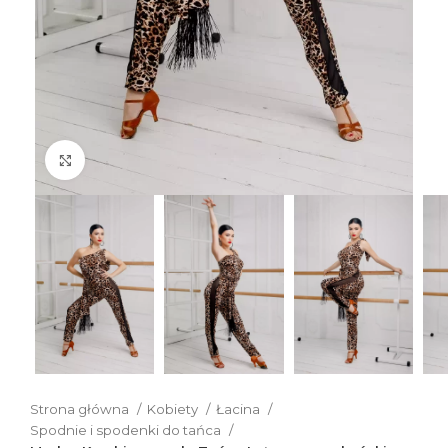
Click to enlarge
Strona główna
Kobiety
Łacina
Spodnie i spodenki do tańca