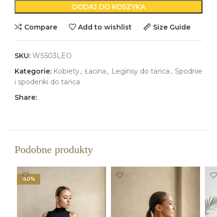
DODAJ DO KOSZYKA
Compare
Add to wishlist
Size Guide
SKU:
WS503LEO
Kategorie:
Kobiety
,
Łacina
,
Leginsy do tańca
,
Spodnie
i spodenki do tańca
Share:
Podobne produkty
-50%