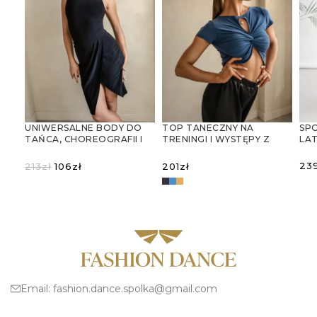
UNIWERSALNE BODY DO
TOP TANECZNY NA
SP
TAŃCA, CHOREOGRAFII I
TRENINGI I WYSTĘPY Z
LA
GIMNASTYKI
WYCIĘCIEM W KSZTAŁCIE
KROPLI
Pierwotna
Aktualna
23
213
zł
106
zł
201
zł
cena
cena
W
WYBIERZ OPCJE
wynosiła:
wynosi:
WYBIERZ OPCJE
213zł.
106zł.
Email:
fashion.dance.spolka@gmail.com