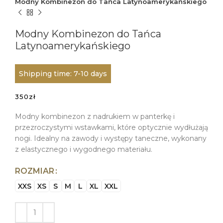
Modny Kombinezon do Tańca Latynoamerykańskiego
Modny Kombinezon do Tańca
Latynoamerykańskiego
Shipping time: 7-10 days
350
zł
Modny kombinezon z nadrukiem w panterkę i
przezroczystymi wstawkami, które optycznie wydłużają
nogi. Idealny na zawody i występy taneczne, wykonany
z elastycznego i wygodnego materiału.
ROZMIAR
XXS
XS
S
M
L
XL
XXL