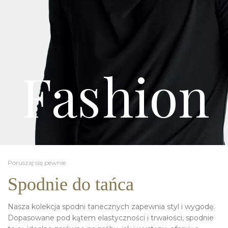
Fas
hion
Poruszaj się pewnie
Spodnie do tańca
Nasza kolekcja spodni tanecznych zapewnia styl i wygodę.
Dopasowane pod kątem elastyczności i trwałości, spodnie