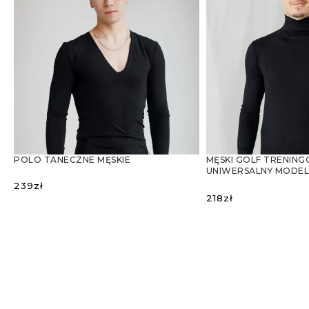
POLO TANECZNE MĘSKIE
MĘSKI GOLF TRENING
UNIWERSALNY MODE
I ŁACINY
239
zł
218
zł
WYBIERZ OPCJE
WYBIERZ OPCJE