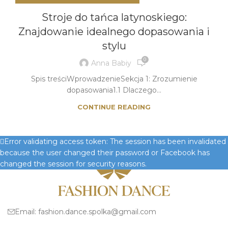
Stroje do tańca latynoskiego:
Znajdowanie idealnego dopasowania i
stylu
0
Anna Babiy
Spis treściWprowadzenieSekcja 1: Zrozumienie
dopasowania1.1 Dlaczego...
CONTINUE READING
Error validating access token: The session has been invalidated
because the user changed their password or Facebook has
changed the session for security reasons.
Email:
fashion.dance.spolka@gmail.com