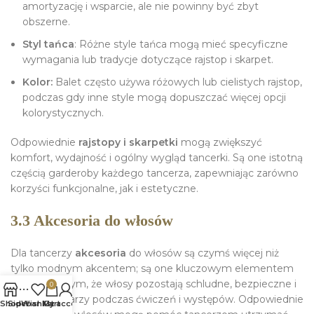
amortyzację i wsparcie, ale nie powinny być zbyt
obszerne.
Styl tańca
: Różne style tańca mogą mieć specyficzne
wymagania lub tradycje dotyczące rajstop i skarpet.
Kolor:
Balet często używa różowych lub cielistych rajstop,
podczas gdy inne style mogą dopuszczać więcej opcji
kolorystycznych.
Odpowiednie
rajstopy i skarpetki
mogą zwiększyć
komfort, wydajność i ogólny wygląd tancerki. Są one istotną
częścią garderoby każdego tancerza, zapewniając zarówno
korzyści funkcjonalne, jak i estetyczne.
3.3 Akcesoria do włosów
Dla tancerzy
akcesoria
do włosów są czymś więcej niż
tylko modnym akcentem; są one kluczowym elementem
zapewniającym, że włosy pozostają schludne, bezpieczne i
0
z dala od twarzy podczas ćwiczeń i występów. Odpowiednie
Shop
Sidebar
Wishlist
My account
Cart