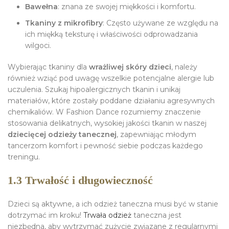
Bawełna
: znana ze swojej miękkości i komfortu.
Tkaniny z mikrofibry
: Często używane ze względu na
ich miękką teksturę i właściwości odprowadzania
wilgoci.
Wybierając tkaniny dla
wrażliwej skóry dzieci
, należy
również wziąć pod uwagę wszelkie potencjalne alergie lub
uczulenia. Szukaj hipoalergicznych tkanin i unikaj
materiałów, które zostały poddane działaniu agresywnych
chemikaliów. W Fashion Dance rozumiemy znaczenie
stosowania delikatnych, wysokiej jakości tkanin w naszej
dziecięcej odzieży tanecznej
, zapewniając młodym
tancerzom komfort i pewność siebie podczas każdego
treningu.
1.3 Trwałość i długowieczność
Dzieci są aktywne, a ich odzież taneczna musi być w stanie
dotrzymać im kroku!
Trwała odzież
taneczna jest
niezbędna, aby wytrzymać zużycie związane z regularnymi