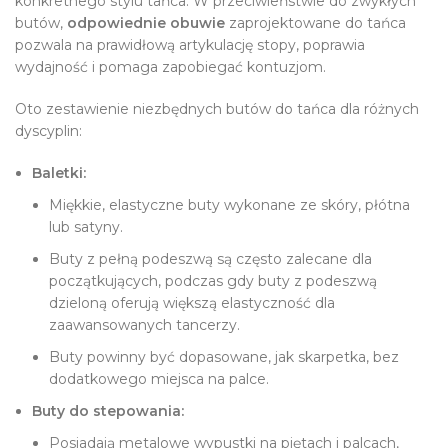
konkretnego stylu tańca. W przeciwieństwie do zwykłych
butów,
odpowiednie obuwie
zaprojektowane do tańca
pozwala na prawidłową artykulację stopy, poprawia
wydajność i pomaga zapobiegać kontuzjom.
Oto zestawienie niezbędnych butów do tańca dla różnych
dyscyplin:
Baletki:
Miękkie, elastyczne buty wykonane ze skóry, płótna
lub satyny.
Buty z pełną podeszwą są często zalecane dla
początkujących, podczas gdy buty z podeszwą
dzieloną oferują większą elastyczność dla
zaawansowanych tancerzy.
Buty powinny być dopasowane, jak skarpetka, bez
dodatkowego miejsca na palce.
Buty do stepowania:
Posiadają metalowe wypustki na piętach i palcach,