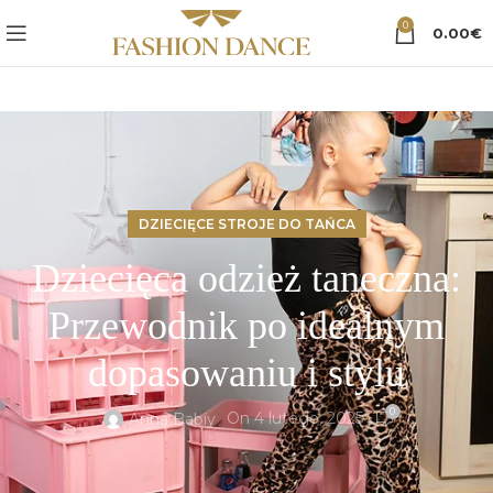
0
0.00
€
DZIECIĘCE STROJE DO TAŃCA
Dziecięca odzież taneczna:
Przewodnik po idealnym
dopasowaniu i stylu
0
On 4 lutego, 2025
Anna Babiy