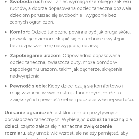
Swoboda ruch
ów: Taniec wymaga szerokiego zakresu
ruchów, a dobrze dopasowana odzież taneczna pozwala
dzieciom poruszać się swobodnie i wygodnie bez
żadnych ograniczeń.
Komfort
: Odzież taneczna powinna być jak druga skóra,
pozwalając dzieciom skupić się na technice i występie
bez rozpraszania się niewygodną odzieżą.
Zapobieganie urazom
: Odpowiednio dopasowana
odzież taneczna, zwłaszcza buty, może pomóc w
zapobieganiu urazom, takim jak pęcherze, skręcenia i
nadwyrężenia.
Pewność siebie:
Kiedy dzieci czują się komfortowo i
mają wsparcie w swoim stroju tanecznym, może to
zwiększyć ich pewność siebie i poczucie własnej wartości.
Unikanie ograniczeń
jest kluczem do pozytywnych
doświadczeń tanecznych. Wybierając
odzież taneczną
dla
dzieci
, często zaleca się nieznaczne
zwiększenie
rozmiaru
, aby umożliwić wzrost, ale należy pamiętać, aby