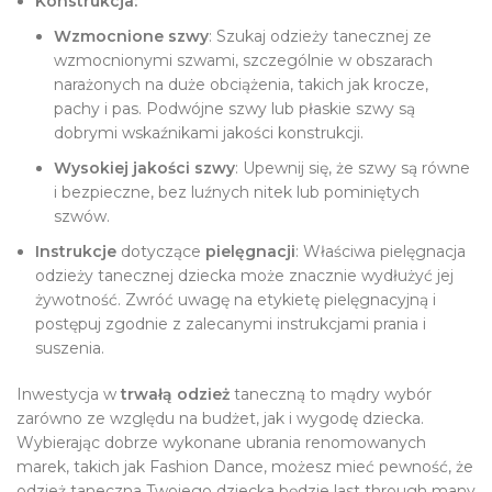
Konstrukcja:
Wzmocnione szwy
: Szukaj odzieży tanecznej ze
wzmocnionymi szwami, szczególnie w obszarach
narażonych na duże obciążenia, takich jak krocze,
pachy i pas. Podwójne szwy lub płaskie szwy są
dobrymi wskaźnikami jakości konstrukcji.
Wysokiej jakości szwy
: Upewnij się, że szwy są równe
i bezpieczne, bez luźnych nitek lub pominiętych
szwów.
Instrukcje
dotyczące
pielęgnacji
: Właściwa pielęgnacja
odzieży tanecznej dziecka może znacznie wydłużyć jej
żywotność. Zwróć uwagę na etykietę pielęgnacyjną i
postępuj zgodnie z zalecanymi instrukcjami prania i
suszenia.
Inwestycja w
trwałą odzież
taneczną to mądry wybór
zarówno ze względu na budżet, jak i wygodę dziecka.
Wybierając dobrze wykonane ubrania renomowanych
marek, takich jak Fashion Dance, możesz mieć pewność, że
odzież taneczna Twojego dziecka będzie last through many